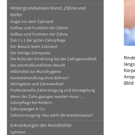
Hintergrundwissen Mund, Zähne und
Blut, Krebs und Infektionen
Neurologie
Kiefer
Haut, Haare und Nägel
Schmerz- und Schla
Angst vor dem Zahnarzt
Aufbau und Funktion der Zähne
Psychische Erkrankungen
Frauenkrankheiten
Aufbau und Funktion der Zähne
Das 1 x 1 der guten Zahnpflege
Der Besuch beim Zahnarzt
Die richtige Zahnpasta
Rinde
Die Rolle der Ernährung bei der Zahngesundheit
längs
Die zahnheilkundlichen Berufe
Körpe
Hilfsmittel zur Mundhygiene
Anspr
Kariesbehandlung ohne Bohren?
(Bild
Milchgebiss und Zahnwechsel
Professionelle Zahnreinigung und Versiegelung
Wenn der Zahn gezogen werden muss …
Zahnpflege bei Kindern
Zahnspangen & Co.
Zahnversorgung: Was zahlt die Krankenkasse?
Erkrankungen der Mundhöhle
Aphthen